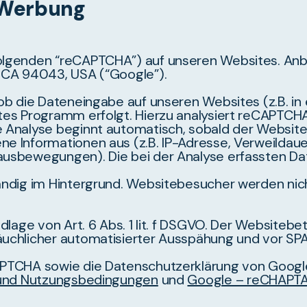
 Werbung
genden “reCAPTCHA”) auf unseren Websites. Anbiet
 CA 94043, USA (“Google”).
ob die Dateneingabe auf unseren Websites (z.B. in
tes Programm erfolgt. Hierzu analysiert reCAPTC
Analyse beginnt automatisch, sobald der Websiteb
e Informationen aus (z.B. IP-Adresse, Verweildau
usbewegungen). Die bei der Analyse erfassten Da
ndig im Hintergrund. Websitebesucher werden nich
lage von Art. 6 Abs. 1 lit. f DSGVO. Der Websitebe
uchlicher automatisierter Ausspähung und vor SP
APTCHA sowie die Datenschutzerklärung von Goog
 und Nutzungsbedingungen
und
Google – reCHAPT